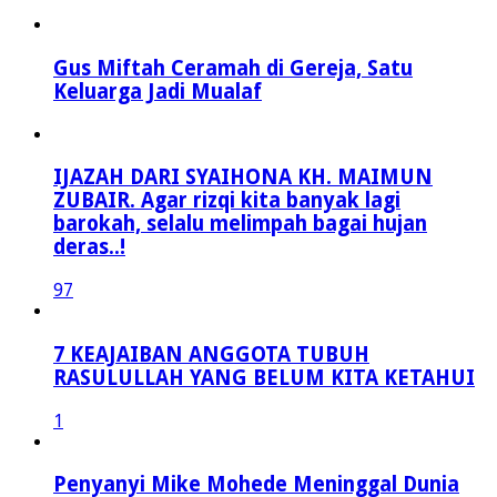
Gus Miftah Ceramah di Gereja, Satu
Keluarga Jadi Mualaf
IJAZAH DARI SYAIHONA KH. MAIMUN
ZUBAIR. Agar rizqi kita banyak lagi
barokah, selalu melimpah bagai hujan
deras..!
97
7 KEAJAIBAN ANGGOTA TUBUH
RASULULLAH YANG BELUM KITA KETAHUI
1
Penyanyi Mike Mohede Meninggal Dunia