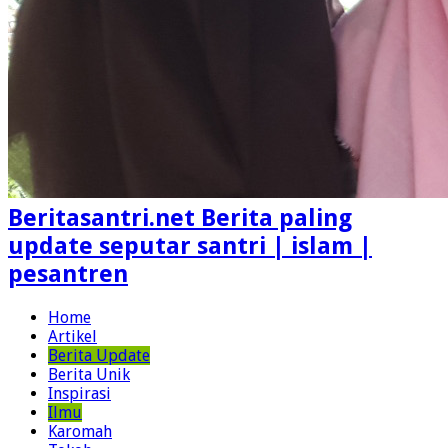
Beritasantri.net Berita paling
update seputar santri | islam |
pesantren
Home
Artikel
Berita Update
Berita Unik
Inspirasi
Ilmu
Karomah