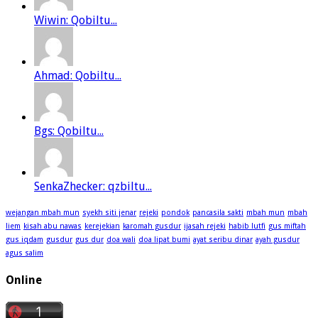
Wiwin: Qobiltu...
Ahmad: Qobiltu...
Bgs: Qobiltu...
SenkaZhecker: qzbiltu...
wejangan mbah mun
syekh siti jenar
rejeki
pondok
pancasila sakti
mbah mun
mbah
liem
kisah abu nawas
kerejekian
karomah gusdur
ijasah rejeki
habib lutfi
gus miftah
gus iqdam
gusdur
gus dur
doa wali
doa lipat bumi
ayat seribu dinar
ayah gusdur
agus salim
Online