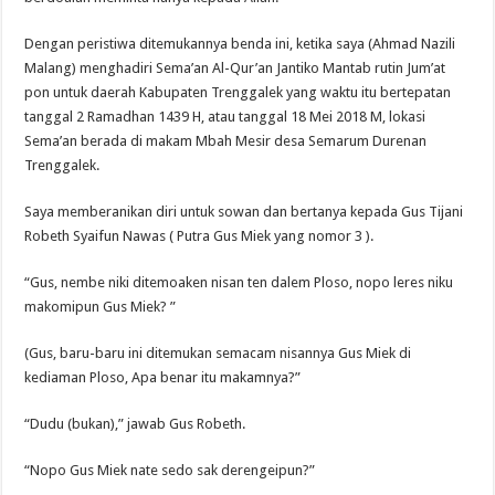
Dengan peristiwa ditemukannya benda ini, ketika saya (Ahmad Nazili
Malang) menghadiri Sema’an Al-Qur’an Jantiko Mantab rutin Jum’at
pon untuk daerah Kabupaten Trenggalek yang waktu itu bertepatan
tanggal 2 Ramadhan 1439 H, atau tanggal 18 Mei 2018 M, lokasi
Sema’an berada di makam Mbah Mesir desa Semarum Durenan
Trenggalek.
Saya memberanikan diri untuk sowan dan bertanya kepada Gus Tijani
Robeth Syaifun Nawas ( Putra Gus Miek yang nomor 3 ).
“Gus, nembe niki ditemoaken nisan ten dalem Ploso, nopo leres niku
makomipun Gus Miek? ”
(Gus, baru-baru ini ditemukan semacam nisannya Gus Miek di
kediaman Ploso, Apa benar itu makamnya?”
“Dudu (bukan),” jawab Gus Robeth.
“Nopo Gus Miek nate sedo sak derengeipun?”