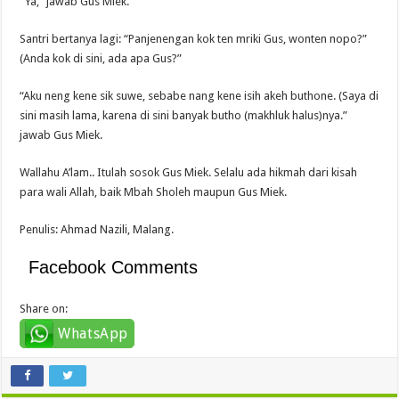
“Ya,” jawab Gus Miek.
Santri bertanya lagi: “Panjenengan kok ten mriki Gus, wonten nopo?”
(Anda kok di sini, ada apa Gus?”
“Aku neng kene sik suwe, sebabe nang kene isih akeh buthone. (Saya di
sini masih lama, karena di sini banyak butho (makhluk halus)nya.”
jawab Gus Miek.
Wallahu A’lam.. Itulah sosok Gus Miek. Selalu ada hikmah dari kisah
para wali Allah, baik Mbah Sholeh maupun Gus Miek.
Penulis: Ahmad Nazili, Malang.
Facebook Comments
Share on:
WhatsApp