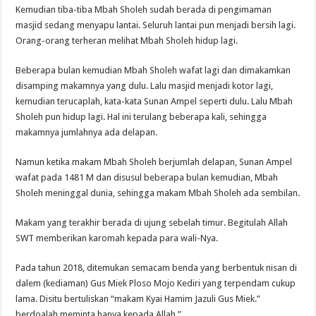
Kemudian tiba-tiba Mbah Sholeh sudah berada di pengimaman
masjid sedang menyapu lantai. Seluruh lantai pun menjadi bersih lagi.
Orang-orang terheran melihat Mbah Sholeh hidup lagi.
Beberapa bulan kemudian Mbah Sholeh wafat lagi dan dimakamkan
disamping makamnya yang dulu. Lalu masjid menjadi kotor lagi,
kemudian terucaplah, kata-kata Sunan Ampel seperti dulu. Lalu Mbah
Sholeh pun hidup lagi. Hal ini terulang beberapa kali, sehingga
makamnya jumlahnya ada delapan.
Namun ketika makam Mbah Sholeh berjumlah delapan, Sunan Ampel
wafat pada 1481 M dan disusul beberapa bulan kemudian, Mbah
Sholeh meninggal dunia, sehingga makam Mbah Sholeh ada sembilan.
Makam yang terakhir berada di ujung sebelah timur. Begitulah Allah
SWT memberikan karomah kepada para wali-Nya.
Pada tahun 2018, ditemukan semacam benda yang berbentuk nisan di
dalem (kediaman) Gus Miek Ploso Mojo Kediri yang terpendam cukup
lama. Disitu bertuliskan “makam Kyai Hamim Jazuli Gus Miek.”
berdoalah meminta hanya kepada Allah.”